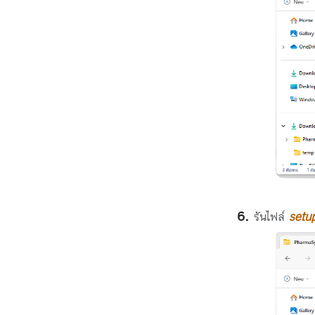
รันไฟล์
setu