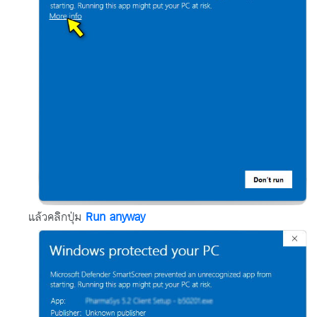
แล้วคลิกปุ่ม
Run anyway